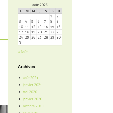
août 2026
L
M
M
J
V
S
D
1
2
3
4
5
6
7
8
9
10
11
12
13
14
15
16
17
18
19
20
21
22
23
24
25
26
27
28
29
30
31
« Août
Archives
août 2021
janvier 2021
mai 2020
janvier 2020
octobre 2019
août 2019