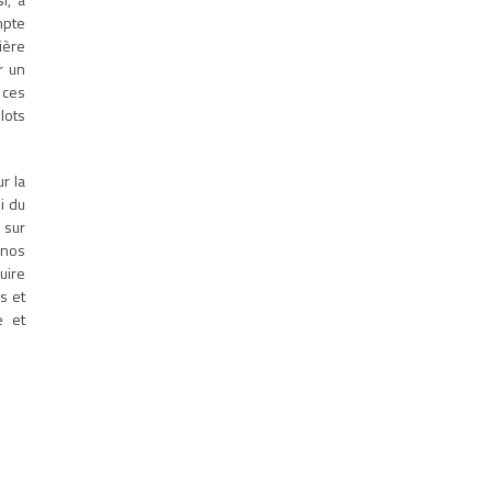
mpte
ière
r un
 ces
ilots
r la
i du
e sur
 nos
uire
s et
e et