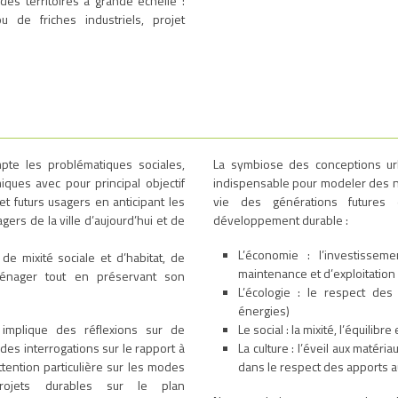
es territoires à grande échelle :
ou de friches industriels, projet
te les problématiques sociales,
La symbiose des conceptions urb
ques avec pour principal objectif
indispensable pour modeler des no
et futurs usagers en anticipant les
vie des générations futures 
gers de la ville d’aujourd’hui et de
développement durable :
L’économie : l’investisseme
e mixité sociale et d’habitat, de
maintenance et d’exploitation
aménager tout en préservant son
L’écologie : le respect des
énergies)
 implique des réflexions sur de
Le social : la mixité, l’équilibre
es interrogations sur le rapport à
La culture : l’éveil aux matéri
attention particulière sur les modes
dans le respect des apports 
ojets durables sur le plan