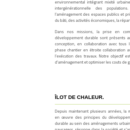
environnemental intégrant mixité urbaine
intergénérationnelle des population
l’aménagement des espaces publics et privé
du bâti, des activités économiques, la rép
Dans nos missions, la prise en com
développement durable sont présents a
conception, en collaboration avec tous 
phase chantier en étroite collaboration 
l’exécution des travaux. Notre objectif e
d’aménagement et optimiser les couts de ge
ÎLOT DE CHALEUR.
Depuis maintenant plusieurs années, la 
en œuvre des principes du développe
durable au sein des aménagements urbain
paysagers, résonne dans la société et s’a