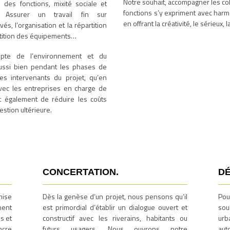
Notre souhait, accompagner les coll
 des fonctions, mixité sociale et
fonctions s’y expriment avec harmon
s. Assurer un travail fin sur
en offrant la créativité, le sérieux, 
s, l’organisation et la répartition
artition des équipements…
pte de l’environnement et du
ussi bien pendant les phases de
les intervenants du projet, qu’en
avec les entreprises en charge de
st également de réduire les coûts
stion ultérieure.
CONCERTATION.
DÉ
mise
Dès la genèse d’un projet, nous pensons qu’il
Pou
ment
est primordial d’établir un dialogue ouvert et
sou
s et
constructif avec les riverains, habitants ou
urb
ncre
futurs usagers. Nous ouvrons notre
aut