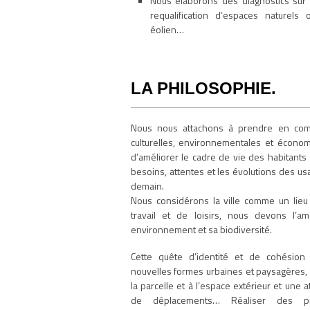
Nous élaborons des diagnostics sur d
requalification d’espaces naturels 
éolien…
LA PHILOSOPHIE.
Nous nous attachons à prendre en comp
culturelles, environnementales et économi
d’améliorer le cadre de vie des habitants 
besoins, attentes et les évolutions des usa
demain.
Nous considérons la ville comme un lieu d
travail et de loisirs, nous devons l’
environnement et sa biodiversité.
Cette quête d’identité et de cohésion
nouvelles formes urbaines et paysagères, d
la parcelle et à l’espace extérieur et une 
de déplacements… Réaliser des pr