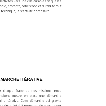
ectivités vers une ville durable afin que les
ie, efficacité, cohérence et durabilité tout
la technique, la réactivité nécessaire.
MARCHE ITÉRATIVE.
r chaque étape de nos missions, nous
haitons mettre en place une démarche
aine itérative. Cette démarche qui gravite
our du projet doit permettre de questionner