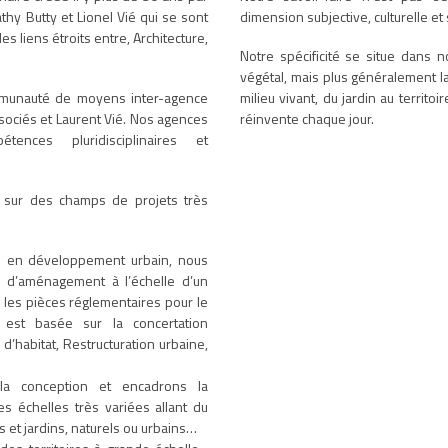
hy Butty et Lionel Vié qui se sont
dimension subjective, culturelle et
es liens étroits entre, Architecture,
Notre spécificité se situe dans 
végétal, mais plus généralement la 
communauté de moyens inter-agence
milieu vivant, du jardin au territoi
ssociés et Laurent Vié. Nos agences
réinvente chaque jour.
ences pluridisciplinaires et
 sur des champs de projets très
ou en développement urbain, nous
s d’aménagement à l’échelle d’un
ir les pièces réglementaires pour le
 est basée sur la concertation
 d’habitat, Restructuration urbaine,
la conception et encadrons la
es échelles très variées allant du
 et jardins, naturels ou urbains…