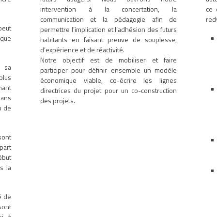
intervention à la concertation, la
ce 
communication et la pédagogie afin de
red
peut
permettre l’implication et l’adhésion des futurs
 que
habitants en faisant preuve de souplesse,
d’expérience et de réactivité.
Notre objectif est de mobiliser et faire
i sa
participer pour définir ensemble un modèle
plus
économique viable, co-écrire les lignes
nant
directrices du projet pour un co-construction
dans
des projets.
n de
sont
part
ébut
s la
té de
sont
i, à