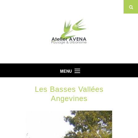
MENU
Accueil
Les Basses Vallées
L’Agence
Angevines
Projets
Actualités
Partenaires