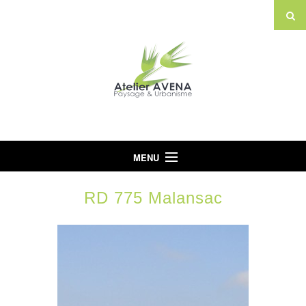
MENU
Accueil
RD 775 Malansac
L’Agence
Projets
Actualités
Partenaires